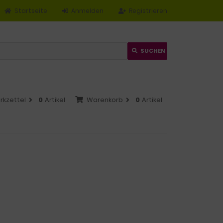
Startseite
Anmelden
Registrieren
SUCHEN
rkzettel
0
Artikel
Warenkorb
0
Artikel