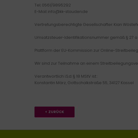
Tel.: 0561/9895292
E-Mail: info@kk-stauden.de
Vertretungsberechtigte Gesellschafter: Kian Wöstefe
Umsatzsteuer-Identifikationsnummer gemäß § 27 a 
Plattform der EU-Kommission zur Online-Streitbeile
Wir sind zur Teilnahme an einem Streitbeilegungsver
Verantwortlich i.S.d. § 18 MStV ist: :
Konstantin März, Gottschalkstraße 55, 34127 Kassel
ZURÜCK