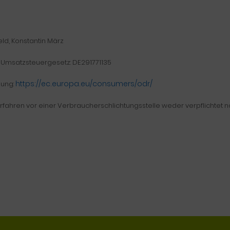
ld, Konstantin März
Umsatzsteuergesetz: DE291771135
https://ec.europa.eu/consumers/odr/
gung:
fahren vor einer Verbraucherschlichtungsstelle weder verpflichtet no