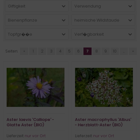
Giftigkeit
Verwendung
Bienenpflanze
heimische Wildstaude
Topfgr��e
Verf�gbarkeit
Seiten:
«
1
2
3
4
5
6
7
8
9
10
...
»
Aster laevis 'Calliope' -
Aster macrophyllus 'Albus'
Glatte Aster (BIO)
- Herzblatt-Aster (BIO)
Lieferzeit:
nur vor Ort
Lieferzeit:
nur vor Ort