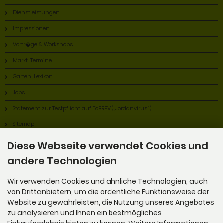
Dienstleistungen
Impressionen
Vortr�ge & Workshops
Markt-Termine
Garten-Lexikon
Jobs
Statement zur Testpflicht auf ToBRFV („Jordanvirus“)
Sitemap
Diese Webseite verwendet Cookies und
andere Technologien
Wir verwenden Cookies und ähnliche Technologien, auch
von Drittanbietern, um die ordentliche Funktionsweise der
Website zu gewährleisten, die Nutzung unseres Angebotes
Alles Bio!
zu analysieren und Ihnen ein bestmögliches