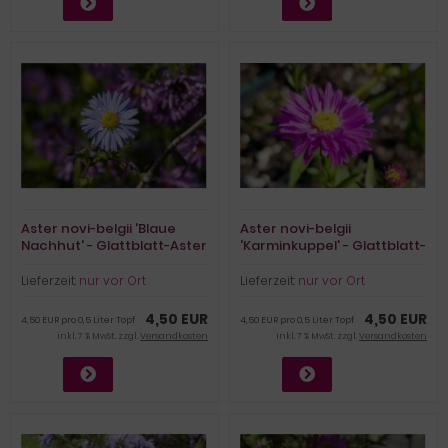
Aster novi-belgii 'Blaue
Aster novi-belgii
Nachhut' - Glattblatt-Aster
'Karminkuppel' - Glattblatt-
(BIO)
Aster (BIO)
Lieferzeit:
nur vor Ort
Lieferzeit:
nur vor Ort
4,50 EUR
4,50 EUR
4,50 EUR pro 0,5 Liter Topf
4,50 EUR pro 0,5 Liter Topf
inkl. 7 % MwSt. zzgl.
Versandkosten
inkl. 7 % MwSt. zzgl.
Versandkosten