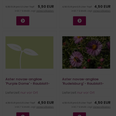
5,50 EUR
4,50 EUR
5,50 EUR pro 1,0 Liter Topf
4,50 EUR pro 0,5 Liter Topf
inkl. 7 % MwSt. zzgl.
Versandkosten
inkl. 7 % MwSt. zzgl.
Versandkosten
Aster novae-angliae
Aster novae-angliae
'Purple Dome' - Raublatt-
'Rudelsburg' - Raublatt-
Aster (BIO)
Aster (BIO)
Lieferzeit:
nur vor Ort
Lieferzeit:
nur vor Ort
4,50 EUR
4,50 EUR
4,50 EUR pro 0,5 Liter Topf
4,50 EUR pro 0,5 Liter Topf
inkl. 7 % MwSt. zzgl.
Versandkosten
inkl. 7 % MwSt. zzgl.
Versandkosten