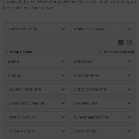
unverzichtbaren Gestaltungselementen, aber auch zu wichtigen
Lebensraum-Bausteinen.
Sortieren nach ...
Artikel pro Seite
Filteroptionen:
Filter zurücksetzen
Bl�te
Bl�tezeit
Wuchs
Wuchsh�he
Lebensbereiche
Lichtanspr�che
Bodenanspr�che
Geselligkeit
Pflanzabstand
Winterh�rtezone
Farbe & Form
Geschmack