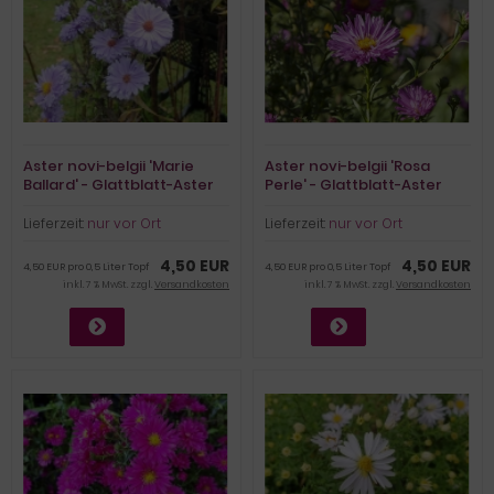
Aster novi-belgii 'Marie
Aster novi-belgii 'Rosa
Ballard' - Glattblatt-Aster
Perle' - Glattblatt-Aster
(BIO)
(BIO)
Lieferzeit:
nur vor Ort
Lieferzeit:
nur vor Ort
4,50 EUR
4,50 EUR
4,50 EUR pro 0,5 Liter Topf
4,50 EUR pro 0,5 Liter Topf
inkl. 7 % MwSt. zzgl.
Versandkosten
inkl. 7 % MwSt. zzgl.
Versandkosten