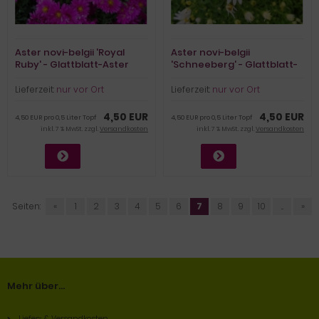
Aster novi-belgii 'Royal
Aster novi-belgii
Ruby' - Glattblatt-Aster
'Schneeberg' - Glattblatt-
(BIO)
Aster (BIO)
Lieferzeit:
nur vor Ort
Lieferzeit:
nur vor Ort
4,50 EUR
4,50 EUR
4,50 EUR pro 0,5 Liter Topf
4,50 EUR pro 0,5 Liter Topf
inkl. 7 % MwSt. zzgl.
Versandkosten
inkl. 7 % MwSt. zzgl.
Versandkosten
Seiten:
«
1
2
3
4
5
6
7
8
9
10
...
»
Mehr über...
Liefer- & Versandkosten