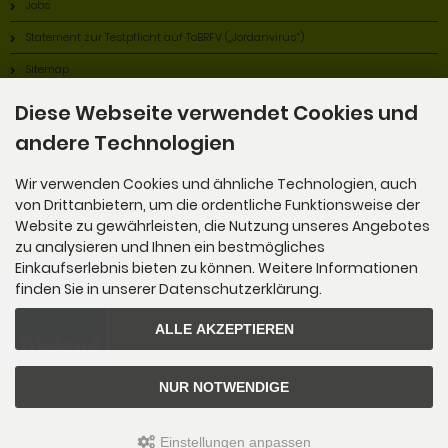
Jobs
Statement zur Testpflicht auf ToBRFV („Jordanvirus“)
Sitemap
Diese Webseite verwendet Cookies und
andere Technologien
Wir verwenden Cookies und ähnliche Technologien, auch
von Drittanbietern, um die ordentliche Funktionsweise der
Website zu gewährleisten, die Nutzung unseres Angebotes
Alles Bio!
zu analysieren und Ihnen ein bestmögliches
Einkaufserlebnis bieten zu können. Weitere Informationen
finden Sie in unserer Datenschutzerklärung.
ALLE AKZEPTIEREN
NUR NOTWENDIGE
Wir sind Mitglied im Bioland Anbauverband.
Einstellungen anpassen