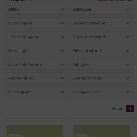
Filteroptionen:
Filter zurücksetzen
Bl�te
Bl�tezeit
Wuchsh�he
Lebensbereiche
Lichtanspr�che
Bodenanspr�che
Geselligkeit
Pflanzabstand
Winterh�rtezone
Giftigkeit
Verwendung
Bienenpflanze
Topfgr��e
Verf�gbarkeit
Seiten:
1