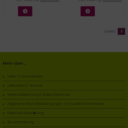
inkl. 7 % MwSt. zzgl.
Versandkosten
inkl. 7 % MwSt. zzgl.
Versandkosten
Seiten:
1
Mehr über...
Liefer- & Versandkosten
Lieferzeiten & -termine
Widerrufsbelehrung & Widerrufsformular
Allgemeine Geschäftsbedingungen mit Kundeninformationen
Datenschutzerkl�rung
Bio-Zertifizierung