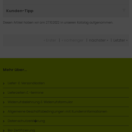
Kunden-Tipp
Diesen Artikel haben wir am 27.10.2022 in unseren Katalog aufgenommen.
« Erster
|
« vorheriger
|
nächster »
|
Letzter »
Mehr über...
Liefer- & Versandkosten
Lieferzeiten & -termine
Widerrufsbelehrung & Widerrufsformular
Allgemeine Geschäftsbedingungen mit Kundeninformationen
Datenschutzerkl�rung
Bio-Zertifizierung