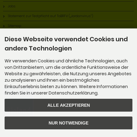
Jobs
Statement zur Testpflicht auf ToBRFV („Jordanvirus“)
Sitemap
Diese Webseite verwendet Cookies und
andere Technologien
Wir verwenden Cookies und ähnliche Technologien, auch
von Drittanbietern, um die ordentliche Funktionsweise der
Alles Bio!
Website zu gewährleisten, die Nutzung unseres Angebotes
zu analysieren und Ihnen ein bestmögliches
Einkaufserlebnis bieten zu können. Weitere Informationen
finden Sie in unserer Datenschutzerklärung.
ALLE AKZEPTIEREN
NUR NOTWENDIGE
Wir sind Mitglied im Bioland Anbauverband.