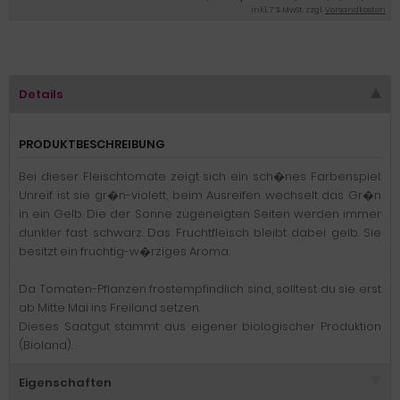
inkl. 7 % MwSt. zzgl.
Versandkosten
Details
PRODUKTBESCHREIBUNG
Bei dieser Fleischtomate zeigt sich ein sch�nes Farbenspiel:
Unreif ist sie gr�n-violett, beim Ausreifen wechselt das Gr�n
in ein Gelb. Die der Sonne zugeneigten Seiten werden immer
dunkler fast schwarz. Das Fruchtfleisch bleibt dabei gelb. Sie
besitzt ein fruchtig-w�rziges Aroma.
Da Tomaten-Pflanzen frostempfindlich sind, solltest du sie erst
ab Mitte Mai ins Freiland setzen.
Dieses Saatgut stammt aus eigener biologischer Produktion
(Bioland).
Eigenschaften