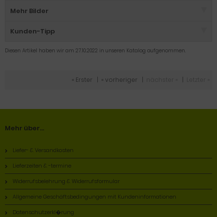
Mehr Bilder
Kunden-Tipp
Diesen Artikel haben wir am 27.10.2022 in unseren Katalog aufgenommen.
« Erster
|
« vorheriger
|
nächster »
|
Letzter »
Mehr über...
Liefer- & Versandkosten
Lieferzeiten & -termine
Widerrufsbelehrung & Widerrufsformular
Allgemeine Geschäftsbedingungen mit Kundeninformationen
Datenschutzerkl�rung