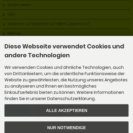
Garten-Lexikon
Jobs
Statement zur Testpflicht auf ToBRFV („Jordanvirus“)
Sitemap
Diese Webseite verwendet Cookies und
andere Technologien
Wir verwenden Cookies und ähnliche Technologien, auch
von Drittanbietern, um die ordentliche Funktionsweise der
Alles Bio!
Website zu gewährleisten, die Nutzung unseres Angebotes
zu analysieren und Ihnen ein bestmögliches
Einkaufserlebnis bieten zu können. Weitere Informationen
finden Sie in unserer Datenschutzerklärung.
ALLE AKZEPTIEREN
NUR NOTWENDIGE
Wir sind Mitglied im Bioland Anbauverband.