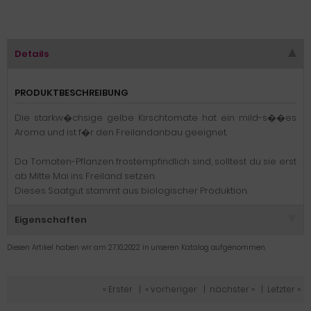
Details
PRODUKTBESCHREIBUNG
Die starkw�chsige gelbe Kirschtomate hat ein mild-s��es
Aroma und ist f�r den Freilandanbau geeignet.
Da Tomaten-Pflanzen frostempfindlich sind, solltest du sie erst
ab Mitte Mai ins Freiland setzen.
Dieses Saatgut stammt aus biologischer Produktion.
Eigenschaften
Diesen Artikel haben wir am 27.10.2022 in unseren Katalog aufgenommen.
« Erster
|
« vorheriger
|
nächster »
|
Letzter »