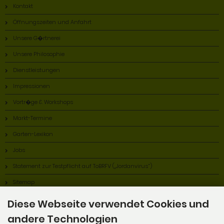
Kontakt
Öffnungszeiten und Anfahrt
Unsere G�rtnerei
Unsere Philosophie
Dienstleistungen
Impressionen
Vortr�ge & Workshops
Markt-Termine
Garten-Lexikon
Jobs
Statement zur Testpflicht auf ToBRFV („Jordanvirus“)
Sitemap
Diese Webseite verwendet Cookies und
andere Technologien