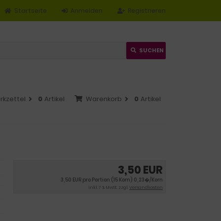
Startseite
Anmelden
Registrieren
SUCHEN
rkzettel
0
Artikel
Warenkorb
0
Artikel
3,50 EUR
3,50 EUR pro Portion (15 Korn) 0,23�/Korn
inkl. 7 % MwSt. zzgl.
Versandkosten