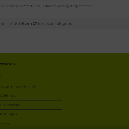
tikel haben wir am 27.10.2022 in unseren Katalog aufgenommen.
cht
| Artikel
6 von 27
in dieser Kategorie
ationen
t
ngszeiten und Anfahrt
e G�rtnerei
 Philosophie
tleistungen
ssionen