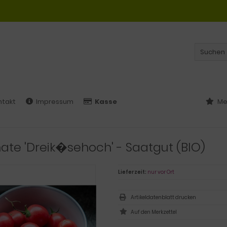
ntakt
Impressum
Kasse
Me
te 'Dreik�sehoch' - Saatgut (BIO)
Lieferzeit:
nur vor Ort
Artikeldatenblatt drucken