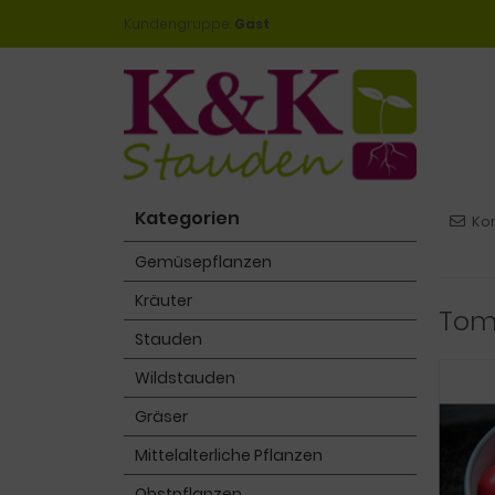
Kundengruppe:
Gast
Kategorien
Ko
Gemüsepflanzen
Kräuter
Toma
Stauden
Wildstauden
Gräser
Mittelalterliche Pflanzen
Obstpflanzen