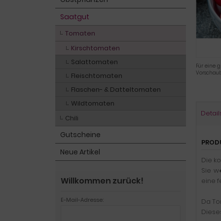
Saatgut
Tomaten
Kirschtomaten
Salattomaten
Für eine g
Vorschaub
Fleischtomaten
Flaschen- & Datteltomaten
Wildtomaten
Detail
Chili
Gutscheine
PROD
Neue Artikel
Die k
Sie w
Willkommen zurück!
eine f
E-Mail-Adresse:
Da Tom
Dieses