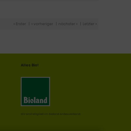
« Erster
|
« vorheriger
|
nächster »
|
Letzter »
Alles Bio!
Wir sind Mitglied im Bioland Anbauverband.