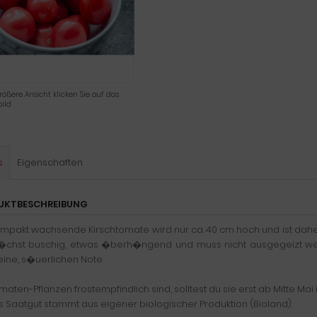
rößere Ansicht klicken Sie auf das
ild
s
Eigenschaften
UKTBESCHREIBUNG
ompakt wachsende Kirschtomate wird nur ca. 40 cm hoch und ist dahe
�chst buschig, etwas �berh�ngend und muss nicht ausgegeizt wer
eine, s�uerlichen Note.
aten-Pflanzen frostempfindlich sind, solltest du sie erst ab Mitte Mai 
 Saatgut stammt aus eigener biologischer Produktion (Bioland).