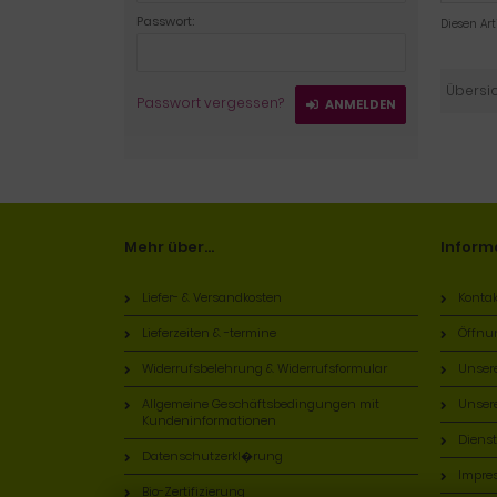
Passwort:
Diesen Ar
Übersi
Passwort vergessen?
ANMELDEN
Mehr über...
Inform
Liefer- & Versandkosten
Kontak
Lieferzeiten & -termine
Öffnu
Widerrufsbelehrung & Widerrufsformular
Unser
Allgemeine Geschäftsbedingungen mit
Unsere
Kundeninformationen
Diens
Datenschutzerkl�rung
Impre
Bio-Zertifizierung