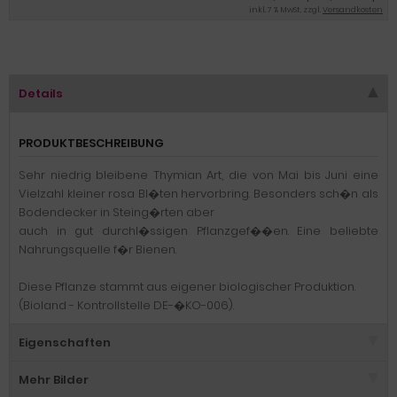
inkl. 7 % MwSt. zzgl.
Versandkosten
Details
PRODUKTBESCHREIBUNG
Sehr niedrig bleibene Thymian Art, die von Mai bis Juni eine
Vielzahl kleiner rosa Bl�ten hervorbring. Besonders sch�n als
Bodendecker in Steing�rten aber
auch in gut durchl�ssigen Pflanzgef��en. Eine beliebte
Nahrungsquelle f�r Bienen.
Diese Pflanze stammt aus eigener biologischer Produktion.
(Bioland - Kontrollstelle DE-�KO-006).
Eigenschaften
Mehr Bilder