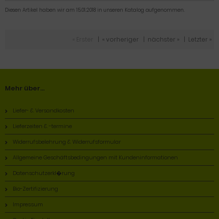
Diesen Artikel haben wir am 15.01.2018 in unseren Katalog aufgenommen.
« Erster
|
« vorheriger
|
nächster »
|
Letzter »
Mehr über...
Liefer- & Versandkosten
Lieferzeiten & -termine
Widerrufsbelehrung & Widerrufsformular
Allgemeine Geschäftsbedingungen mit Kundeninformationen
Datenschutzerkl�rung
Bio-Zertifizierung
Impressum