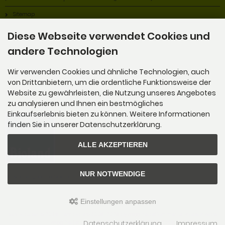
Sitemap
Diese Webseite verwendet Cookies und
andere Technologien
Wir verwenden Cookies und ähnliche Technologien, auch
von Drittanbietern, um die ordentliche Funktionsweise der
Alles Bio!
Website zu gewährleisten, die Nutzung unseres Angebotes
zu analysieren und Ihnen ein bestmögliches
Einkaufserlebnis bieten zu können. Weitere Informationen
finden Sie in unserer Datenschutzerklärung.
ALLE AKZEPTIEREN
NUR NOTWENDIGE
Wir sind Mitglied im Bioland Anbauverband.
Einstellungen anpassen
K&K Stauden © 2026 | Template © 2009-2026 by
mod
ified eCommerce Shopsoftware
Datenschutzerklärung
Impressum
mod
ified eCommerce Shopsoftware © 2009-2026