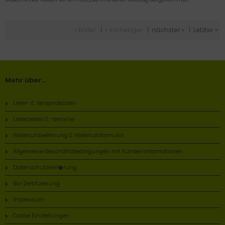
« Erster
|
« vorheriger
|
nächster »
|
Letzter »
Mehr über...
Liefer- & Versandkosten
Lieferzeiten & -termine
Widerrufsbelehrung & Widerrufsformular
Allgemeine Geschäftsbedingungen mit Kundeninformationen
Datenschutzerkl�rung
Bio-Zertifizierung
Impressum
Cookie Einstellungen