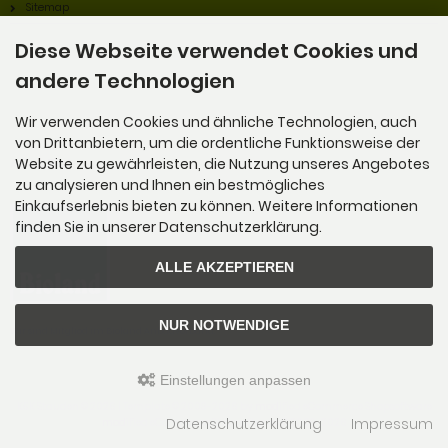
Sitemap
Diese Webseite verwendet Cookies und
andere Technologien
Wir verwenden Cookies und ähnliche Technologien, auch
von Drittanbietern, um die ordentliche Funktionsweise der
Alles Bio!
Website zu gewährleisten, die Nutzung unseres Angebotes
zu analysieren und Ihnen ein bestmögliches
Einkaufserlebnis bieten zu können. Weitere Informationen
finden Sie in unserer Datenschutzerklärung.
ALLE AKZEPTIEREN
NUR NOTWENDIGE
Wir sind Mitglied im Bioland Anbauverband.
Einstellungen anpassen
K&K Stauden © 2026 | Template © 2009-2026 by
mod
ified eCommerce Shopsoftware
Datenschutzerklärung
Impressum
mod
ified eCommerce Shopsoftware © 2009-2026