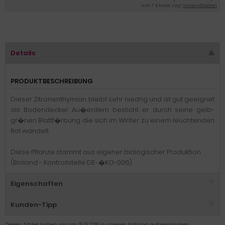
inkl. 7 % MwSt. zzgl.
Versandkosten
Details
PRODUKTBESCHREIBUNG
Dieser Zitronenthymian bleibt sehr niedrig und ist gut geeignet
als Bodendecker. Au�erdem besticht er durch seine gelb-
gr�nen Blattf�rbung die sich im Winter zu einem leuchtenden
Rot wandelt.
Diese Pflanze stammt aus eigener biologischer Produktion.
(Bioland - Kontrollstelle DE-�KO-006).
Eigenschaften
Kunden-Tipp
Diesen Artikel haben wir am 15.01.2018 in unseren Katalog aufgenommen.