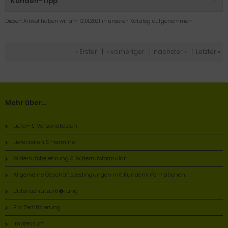
Kunden-Tipp
Diesen Artikel haben wir am 12.01.2021 in unseren Katalog aufgenommen.
« Erster
|
« vorheriger
|
nächster »
|
Letzter »
Mehr über...
Liefer- & Versandkosten
Lieferzeiten & -termine
Widerrufsbelehrung & Widerrufsformular
Allgemeine Geschäftsbedingungen mit Kundeninformationen
Datenschutzerkl�rung
Bio-Zertifizierung
Impressum