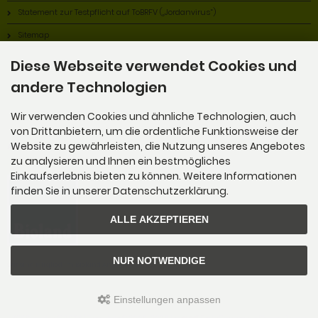
Statement zur Testpflicht auf ToBRFV („Jordanvirus“)
Sitemap
Diese Webseite verwendet Cookies und
andere Technologien
Wir verwenden Cookies und ähnliche Technologien, auch
von Drittanbietern, um die ordentliche Funktionsweise der
Alles Bio!
Website zu gewährleisten, die Nutzung unseres Angebotes
zu analysieren und Ihnen ein bestmögliches
Einkaufserlebnis bieten zu können. Weitere Informationen
finden Sie in unserer Datenschutzerklärung.
ALLE AKZEPTIEREN
NUR NOTWENDIGE
Wir sind Mitglied im Bioland Anbauverband.
Einstellungen anpassen