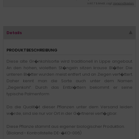
inkl. 7 % MwSt. zzgl.
Versandkosten
Details
PRODUKTBESCHREIBUNG
Diese alte Gr�nkohlsorte wird traditionell in Lippe angebaut.
An den hohen, violetten St�ngeln sitzen krause Bl�tter. Die
unteren Bl�tter wurden meist entfert und an Ziegen verf�ttert.
Daher kennt man die Sorte auch unter dem Namen
„Ziegenkohl“. Durch das Entbl�ttern bekommt er seine
typische Palmenform
Da die Qualit�t dieser Pflanzen unter dem Versand leiden
w�rde, sind sie nur vor Ort in der G�rtnerei verf�gbar.
Diese Pflanze stammt aus eigener biologischer Produktion.
(Bioland - Kontrollstelle DE-�KO-006)