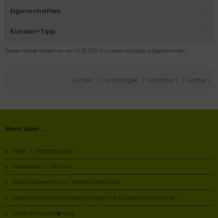
Eigenschaften
Kunden-Tipp
Diesen Artikel haben wir am 12.02.2021 in unseren Katalog aufgenommen.
« Erster
|
« vorheriger
|
nächster »
|
Letzter »
Mehr über...
Liefer- & Versandkosten
Lieferzeiten & -termine
Widerrufsbelehrung & Widerrufsformular
Allgemeine Geschäftsbedingungen mit Kundeninformationen
Datenschutzerkl�rung