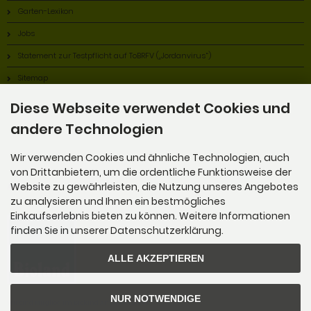
Garten-Lexikon
Jobs
Statement zur Testpflicht auf ToBRFV („Jordanvirus“)
Sitemap
Diese Webseite verwendet Cookies und
andere Technologien
Wir verwenden Cookies und ähnliche Technologien, auch
von Drittanbietern, um die ordentliche Funktionsweise der
Alles Bio!
Website zu gewährleisten, die Nutzung unseres Angebotes
zu analysieren und Ihnen ein bestmögliches
Einkaufserlebnis bieten zu können. Weitere Informationen
finden Sie in unserer Datenschutzerklärung.
ALLE AKZEPTIEREN
NUR NOTWENDIGE
Wir sind Mitglied im Bioland Anbauverband.