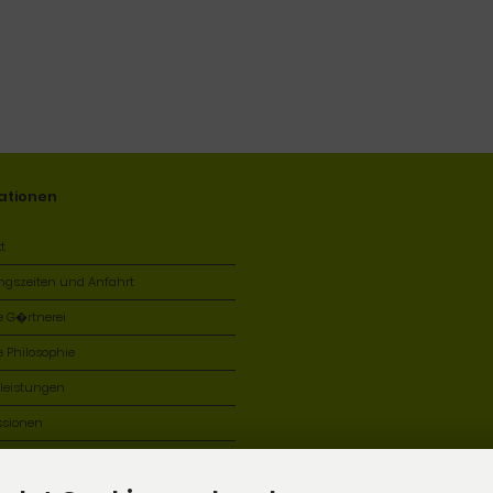
ationen
t
ngszeiten und Anfahrt
e G�rtnerei
 Philosophie
tleistungen
ssionen
�ge & Workshops