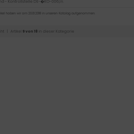
nd - Kontrollstelle DE-�KO-006).n.
tikel haben wir am 20.01.2018 in unseren Katalog aufgenommen.
cht
| Artikel
9 von 18
in dieser Kategorie