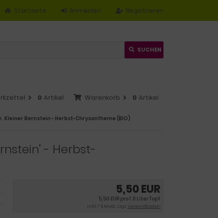
Startseite
Anmelden
Registrieren
SUCHEN
rkzettel
0
Artikel
Warenkorb
0
Artikel
Kleiner Bernstein - Herbst-Chrysantheme (BIO)
nstein' - Herbst-
5,50 EUR
5,50 EUR pro 1,0 Liter Topf
inkl. 7 % MwSt. zzgl.
Versandkosten