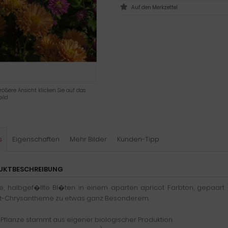
rößere Ansicht klicken Sie auf das
ild
s
Eigenschaften
Mehr Bilder
Kunden-Tipp
UKTBESCHREIBUNG
, halbgef�llte Bl�ten in einem aparten apricot Farbton, gepaart
t-Chrysantheme zu etwas ganz Besonderem.
Pflanze stammt aus eigener biologischer Produktion.