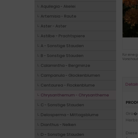
Aquilegia - Akelei
Artemisia - Raute
Aster - Aster
Astilbe - Prachtspiere
A - Sonstige Stauden
Für eine g
B - Sonstige Stauden
Vorschaub
Calamintha - Bergminze
Campanula - Glockenblumen
Detail
Centaurea - Flockenblume
Chrysanthemum - Chrysantheme
PROD
C - Sonstige Stauden
Gro�e
Delosperma - Mittagsblume
Herbs
Dianthus - Nelken
Diese 
D - Sonstige Stauden