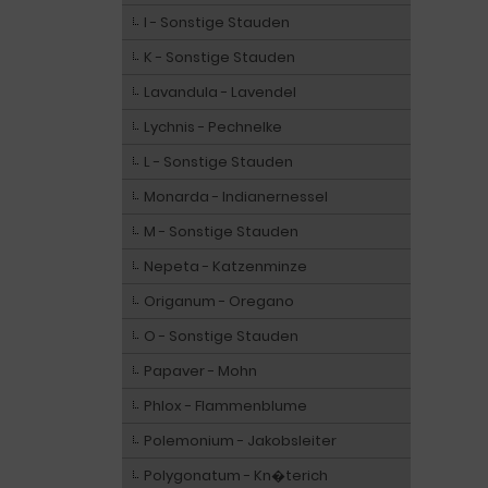
I - Sonstige Stauden
K - Sonstige Stauden
Lavandula - Lavendel
Lychnis - Pechnelke
L - Sonstige Stauden
Monarda - Indianernessel
M - Sonstige Stauden
Nepeta - Katzenminze
Origanum - Oregano
O - Sonstige Stauden
Papaver - Mohn
Phlox - Flammenblume
Polemonium - Jakobsleiter
Polygonatum - Kn�terich