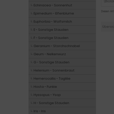
(Biola
Echinacea - Sonnenhut
Diesen Ar
Epimedium - Elfenblume
Euphorbia - Wolfsmilch
Übersi
E - Sonstige Stauden
F - Sonstige Stauden
Geranium - Storchschnabel
Geum - Nelkenwurz
G - Sonstige Stauden
Helenium - Sonnenbraut
Hemerocallis - Taglilie
Hosta - Funkie
Hyssopus - Ysop
H - Sonstige Stauden
Iris - Iris