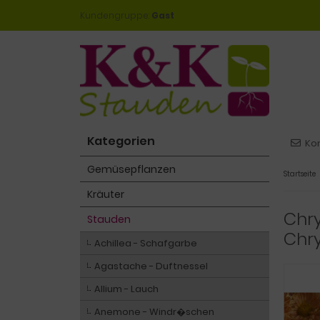
Kundengruppe:
Gast
Kategorien
Ko
Gemüsepflanzen
Startseite
Kräuter
Chry
Stauden
Chr
Achillea - Schafgarbe
Agastache - Duftnessel
Allium - Lauch
Anemone - Windr�schen