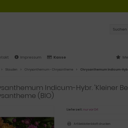
ntakt
Impressum
Kasse
Me
Stauden
Chrysanthemum - Chrysantheme
Chrysanthemum Indicum-Hybr. 
santhemum Indicum-Hybr. 'Kleiner Ber
ysantheme (BIO)
Lieferzeit:
nur vor Ort
Artikeldatenblatt drucken