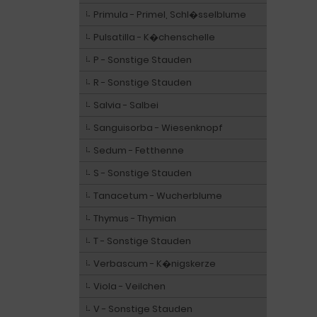
Primula - Primel, Schl�sselblume
Pulsatilla - K�chenschelle
P - Sonstige Stauden
R - Sonstige Stauden
Salvia - Salbei
Sanguisorba - Wiesenknopf
Sedum - Fetthenne
S - Sonstige Stauden
Tanacetum - Wucherblume
Thymus - Thymian
T - Sonstige Stauden
Verbascum - K�nigskerze
Viola - Veilchen
V - Sonstige Stauden