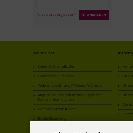
Passwort vergessen?
ANMELDEN
Mehr über...
Inform
Liefer- & Versandkosten
Kontak
Lieferzeiten & -termine
Öffnu
Widerrufsbelehrung & Widerrufsformular
Unser
Allgemeine Geschäftsbedingungen mit
Unsere
Kundeninformationen
Diens
Datenschutzerkl�rung
Impre
Bio-Zertifizierung
Vortr
Impressum