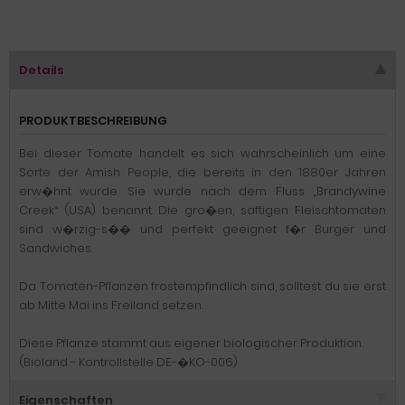
Details
PRODUKTBESCHREIBUNG
Bei dieser Tomate handelt es sich wahrscheinlich um eine
Sorte der Amish People, die bereits in den 1880er Jahren
erw�hnt wurde. Sie wurde nach dem Fluss „Brandywine
Creek“ (USA) benannt. Die gro�en, saftigen Fleischtomaten
sind w�rzig-s�� und perfekt geeignet f�r Burger und
Sandwiches.
Da Tomaten-Pflanzen frostempfindlich sind, solltest du sie erst
ab Mitte Mai ins Freiland setzen.
Diese Pflanze stammt aus eigener biologischer Produktion.
(Bioland - Kontrollstelle DE-�KO-006)
Eigenschaften