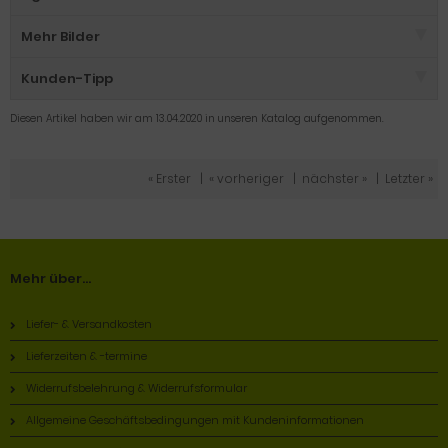
Mehr Bilder
Kunden-Tipp
Diesen Artikel haben wir am 13.04.2020 in unseren Katalog aufgenommen.
« Erster
|
« vorheriger
|
nächster »
|
Letzter »
Mehr über...
Liefer- & Versandkosten
Lieferzeiten & -termine
Widerrufsbelehrung & Widerrufsformular
Allgemeine Geschäftsbedingungen mit Kundeninformationen