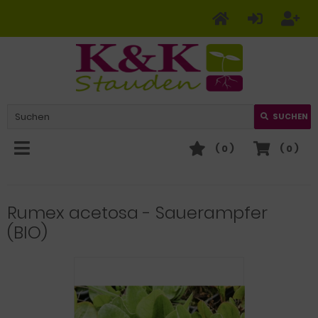
SUCHEN
(
0
)
(
0
)
Rumex acetosa - Sauerampfer
(BIO)