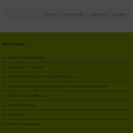
« Erster
|
« vorheriger
|
nächster »
|
Letzter »
Mehr über...
Liefer- & Versandkosten
Lieferzeiten & -termine
Widerrufsbelehrung & Widerrufsformular
Allgemeine Geschäftsbedingungen mit Kundeninformationen
Datenschutzerkl�rung
Bio-Zertifizierung
Impressum
Cookie Einstellungen