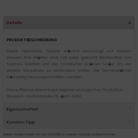
Details
PRODUKTBESCHREIBUNG
Diese heimische Staude w�chst bevorzugt auf nassen
Wiesen. Ihre Bl�tter sind roh oder gekocht Bestandteil von
Suppen, Salaten und der Frankfurter Gr�nen So�e. Um ein
starkes Versamen zu verhindern, sollten die Samenst�nde
fr�hzeitig herausgeschnitten werden.
Diese Pflanze stammt aus eigener biologischer Produktion.
(Bioland - Kontrollstelle DE-�KO-006).
Eigenschaften
Kunden-Tipp
Diesen Artikel haben wir am 15.01.2018 in unseren Katalog aufgenommen.